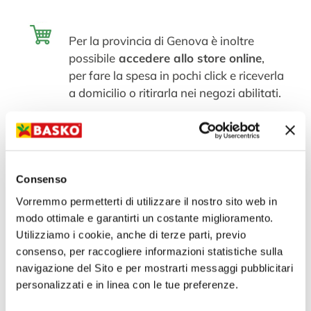
Per la provincia di Genova è inoltre
possibile
accedere allo store online
,
per fare la spesa in pochi click e riceverla
a domicilio o ritirarla nei negozi abilitati.
Navigando in Menu Prodotti si possono
trovare utili informazioni sui prodotti e,
Consenso
con la funzione Memo,
creare la
Vorremmo permetterti di utilizzare il nostro sito web in
propria lista della spesa
da avere
modo ottimale e garantirti un costante miglioramento.
sempre a portata di mano.
Utilizziamo i cookie, anche di terze parti, previo
consenso, per raccogliere informazioni statistiche sulla
navigazione del Sito e per mostrarti messaggi pubblicitari
personalizzati e in linea con le tue preferenze.