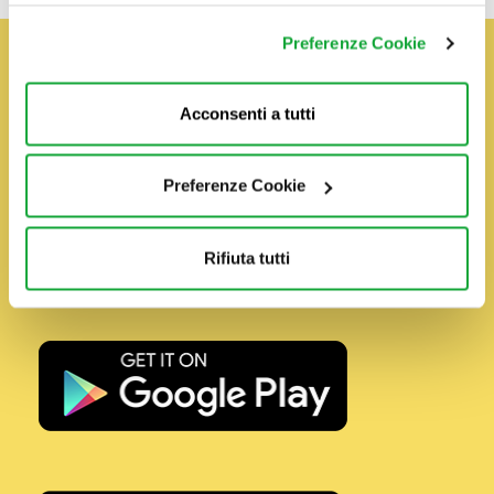
Preferenze Cookie
L'App di Basko è disponibile
Acconsenti a tutti
su App Store e su Google
Play
Preferenze Cookie
Scaricala subito!
Rifiuta tutti